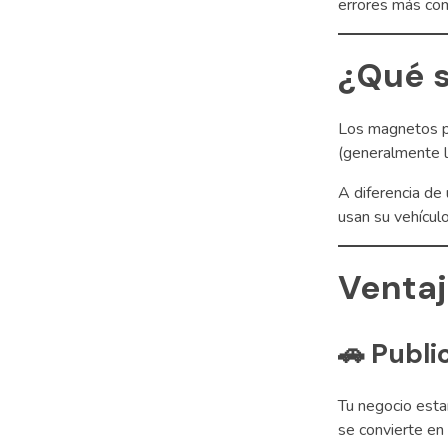
errores más com
¿Qué s
Los magnetos p
(generalmente la
A diferencia de
usan su vehícul
Ventaj
🚗
Publi
Tu negocio esta
se convierte en 