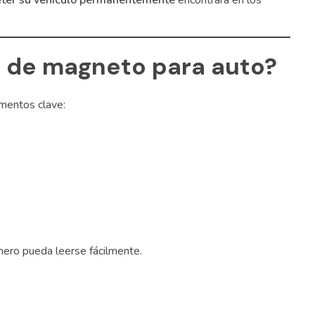
eter su vehículo permanentemente
encontrará en los
o de magneto para auto?
ementos clave:
mero pueda leerse fácilmente.