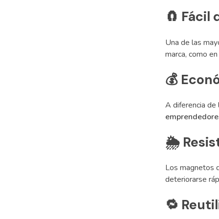
🧲
Fácil 
Una de las may
marca, como en 
💰
Econó
A diferencia de
emprendedore
🌦️
Resis
Los magnetos de 
deteriorarse rá
🔁
Reutil