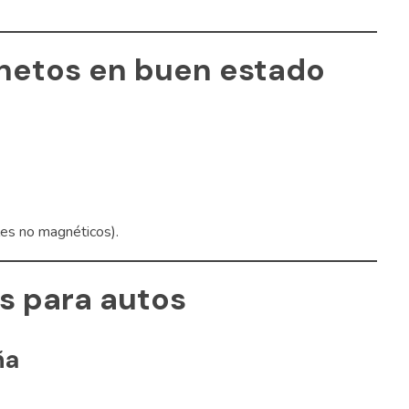
netos en buen estado
les no magnéticos).
s para autos
ña