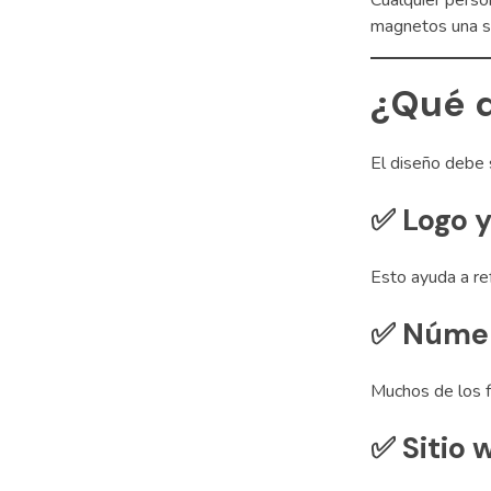
Cualquier pers
magnetos una so
¿Qué d
El diseño debe
✅
Logo 
Esto ayuda a re
✅
Número
Muchos de los f
✅
Sitio 