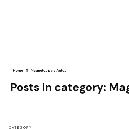
407-773-5775
lgeventsinc@gmail.com
Con Más de 20 Años de Experiencia!
Social Link
All Graphics Designs
Publicidad sin límites, impacto sin fronteras.
Home
Magnetos para Autos
Posts in category: M
CATEGORY