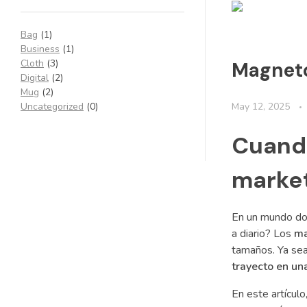
Bag
(1)
Business
(1)
Cloth
(3)
Magneto
Digital
(2)
Mug
(2)
May 12, 2025
Uncategorized
(0)
Cuando
marke
En un mundo don
a diario? Los
ma
tamaños. Ya sea
trayecto en un
En este artícul