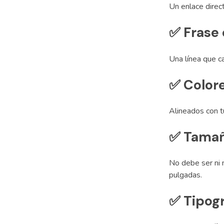
Un enlace direct
✅
Frase 
Una línea que c
✅
Color
Alineados con t
✅
Tamañ
No debe ser ni 
pulgadas.
✅
Tipogr