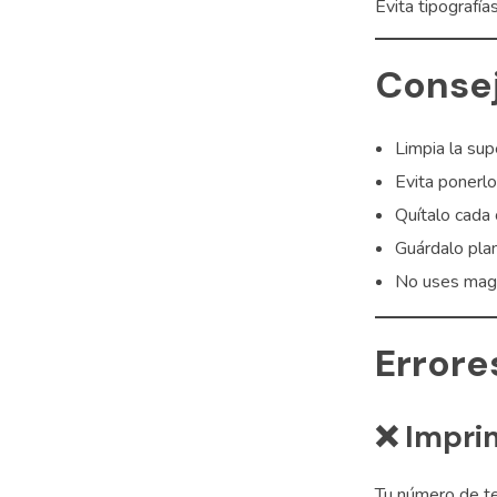
Evita tipografía
Consej
Limpia la sup
Evita ponerlo
Quítalo cada 
Guárdalo plan
No uses magne
Errore
❌ Impri
Tu número de te