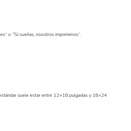
bles” o “Tú sueñas, nosotros imprimimos”.
El estándar suele estar entre 12×18 pulgadas y 18×24