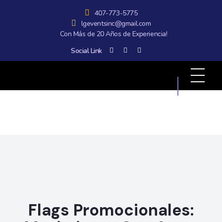
407-773-5775
lgeventsinc@gmail.com
Con Más de 20 Años de Experiencia!
Social Link
All Graphics Designs
Publicidad sin límites, impacto sin fronteras.
Flags Promocionales: