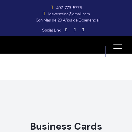
407-773-5775
lgeventsinc@gmail.com
Con Más de 20 Años de Experiencia!
Social Link
All Graphics Designs
Publicidad sin límites, impacto sin fronteras.
Business Cards